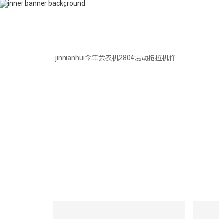
400-115-2288
dfam@bgzyk.com
首页
关于jinn
jinnianhui今年会农机2804混动拖拉机作业
视频