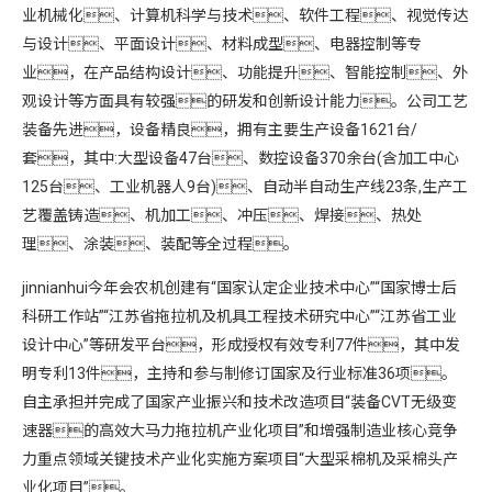
业机械化、计算机科学与技术、软件工程、视觉传达
与设计、平面设计、材料成型、电器控制等专
业，在产品结构设计、功能提升、智能控制、外
观设计等方面具有较强的研发和创新设计能力。公司工艺
装备先进，设备精良，拥有主要生产设备1621台/
套，其中:大型设备47台、数控设备370余台(含加工中心
125台、工业机器人9台)、自动半自动生产线23条,生产工
艺覆盖铸造、机加工、冲压、焊接、热处
理、涂装、装配等全过程。
jinnianhui今年会农机创建有“国家认定企业技术中心”“国家博士后
科研工作站”“江苏省拖拉机及机具工程技术研究中心”“江苏省工业
设计中心”等研发平台，形成授权有效专利77件，其中发
明专利13件，主持和参与制修订国家及行业标准36项。
自主承担并完成了国家产业振兴和技术改造项目“装备CVT无级变
速器的高效大马力拖拉机产业化项目”和增强制造业核心竞争
力重点领域关键技术产业化实施方案项目“大型采棉机及采棉头产
业化项目”。