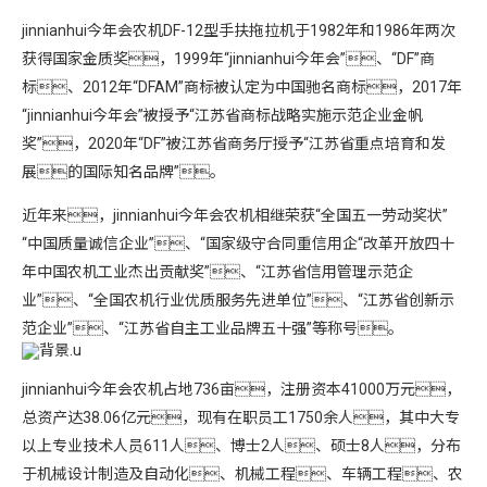
jinnianhui今年会农机DF-12型手扶拖拉机于1982年和1986年两次
获得国家金质奖，1999年“jinnianhui今年会”、“DF”商
标、2012年“DFAM”商标被认定为中国驰名商标，2017年
“jinnianhui今年会”被授予“江苏省商标战略实施示范企业金帆
奖”，2020年“DF”被江苏省商务厅授予“江苏省重点培育和发
展的国际知名品牌”。
近年来，jinnianhui今年会农机相继荣获“全国五一劳动奖状”
“中国质量诚信企业”、“国家级守合同重信用企“改革开放四十
年中国农机工业杰出贡献奖”、“江苏省信用管理示范企
业”、“全国农机行业优质服务先进单位”、“江苏省创新示
范企业”、“江苏省自主工业品牌五十强”等称号。
jinnianhui今年会农机占地736亩，注册资本41000万元，
总资产达38.06亿元，现有在职员工1750余人，其中大专
以上专业技术人员611人、博士2人、硕士8人，分布
于机械设计制造及自动化、机械工程、车辆工程、农