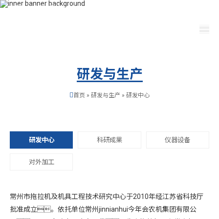
400-115-2288
dfam@bgzyk.com
选择语言
研发与生产
首页
»
研发与生产
»
研发中心
研发中心
科研成果
仪器设备
对外加工
常州市拖拉机及机具工程技术研究中心于2010年经江苏省科技厅
批准成立。依托单位常州jinnianhui今年会农机集团有限公