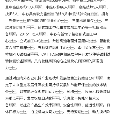
4500平方米，建筑面积3000平方米；拥有员工295人，
其中高级职称17人，中级职称86人，高级技师5人，
技师6人；中心具有较完备的试制和检测试验设施，拥有
世界先进的P40C齿轮测量中心、三座标测量仪、三
维激光切割机、卧式加工中心和立式加工中心等一批仪器设
备。2015年以来，中心有新增了精密卧式加工中
心、立式加工中心、数控高速端面外圆磨床、智能化
复合加工机床、五轴数控磨削中心、牵引负荷车、拖
拉机PTO试验台、CVT TCU硬件和底层程序开发软件等试制试
验检测设备。具有较强的拖拉机及机具的研发能
力。
通过对国内外农业机械产业现状和发展趋势进行综合分析，确
定了未来重点发展保障农业可持续发展和节能环保的技术装
备，以节能环保型农用动力、种植、收获机械等装备
为重点，发展农机自动化、信息化与智能化技术装
备，以提高产品生产效率、安全性、舒适性。具
体目标为：拖拉机向大马力、无级变速、动力换档及