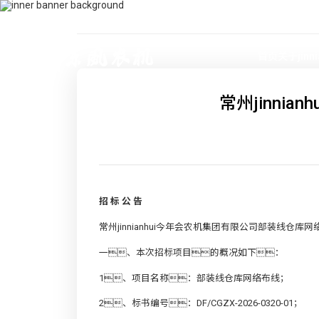
400-115-2288
dfam@bgzyk.com
首页
关于jinn
常州jinn
招 标 公 告
常州jinnianhui今年会农机集团有限公司部装线
一、本次招标项目的概况如下：
1、项目名称：部装线仓库网络布线；
2、标书编号：DF/CGZX-2026-0320-01；