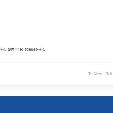
：邹志平18015088686。
下一篇：
常州j